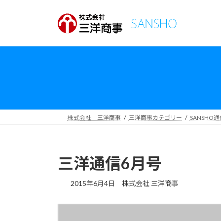
コ
ナ
ン
ビ
テ
ゲ
ン
ー
ツ
シ
へ
ョ
ス
ン
キ
に
ッ
移
プ
動
株式会社 三洋商事
三洋商事カテゴリー
SANSHO通
三洋通信6月号
2015年6月4日
株式会社 三洋商事