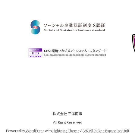
株式会社 三洋商事
All Right Reserved
Powered by
WordPress
with
Lightning Theme
&
VK All in One Expansion Unit