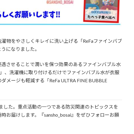
濯物をやさしくキレイに洗い上げる「ReFaファインバブ
ようになりました。
浸透させることで潤いを保つ効果のあるファインバブル水
BLE U」、洗濯機に取り付けるだけでファインバブル水が衣服
も軽減する「ReFa ULTRA FINE BUBBLE
開設しました。重点活動の一つである防災関連のトピックスを
届けします。『sansho_bosai』をぜひフォローお願