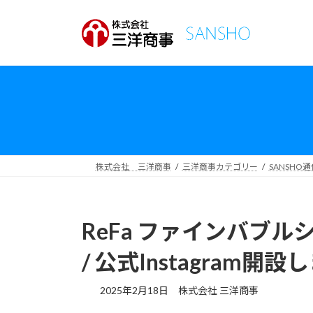
コ
ナ
ン
ビ
テ
ゲ
ン
ー
ツ
シ
へ
ョ
ス
ン
キ
に
ッ
移
プ
動
株式会社 三洋商事
三洋商事カテゴリー
SANSHO通
ReFa ファインバブ
/ 公式Instagram開
2025年2月18日
株式会社 三洋商事