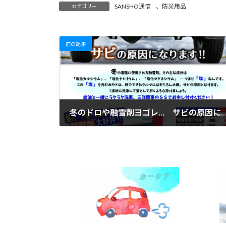
SANSHO通信
、
防災用品
カテゴリー
前の記事
冬のドロや融雪剤ヨゴレ… サビの原因にな
2025年1月27日