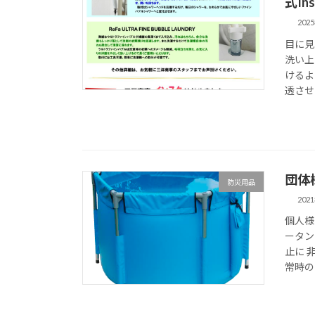
式In
202
目に見
洗い上
けるよ
透させ
団体
防災用品
202
個人様
ータン
止に 
常時の