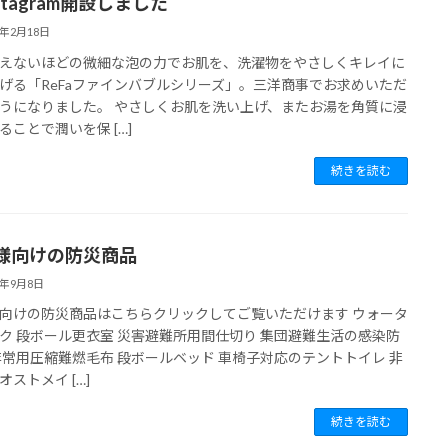
stagram開設しました
5年2月18日
えないほどの微細な泡の力でお肌を、洗濯物をやさしくキレイに
げる「ReFaファインバブルシリーズ」。三洋商事でお求めいただ
うになりました。 やさしくお肌を洗い上げ、またお湯を角質に浸
ることで潤いを保 […]
続きを読む
様向けの防災商品
1年9月8日
向けの防災商品はこちらクリックしてご覧いただけます ウォータ
ク 段ボール更衣室 災害避難所用間仕切り 集団避難生活の感染防
非常用圧縮難燃毛布 段ボールベッド 車椅子対応のテントトイレ 非
オストメイ […]
続きを読む