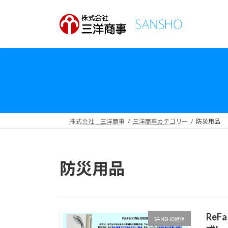
コ
ナ
ン
ビ
テ
ゲ
ン
ー
ツ
シ
へ
ョ
ス
ン
キ
に
ッ
移
プ
動
株式会社 三洋商事
三洋商事カテゴリー
防災用品
防災用品
Re
SANSHO通信